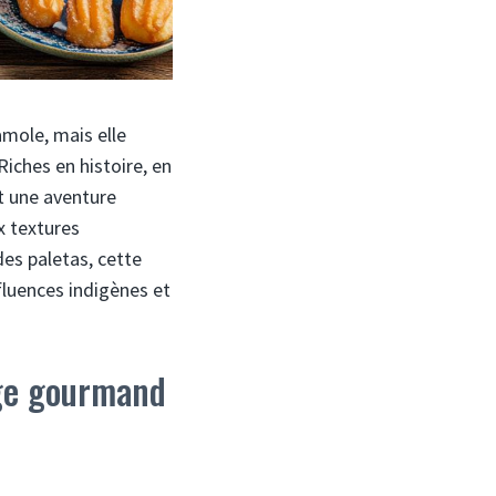
mole, mais elle
iches en histoire, en
t une aventure
x textures
des paletas, cette
nfluences indigènes et
age gourmand