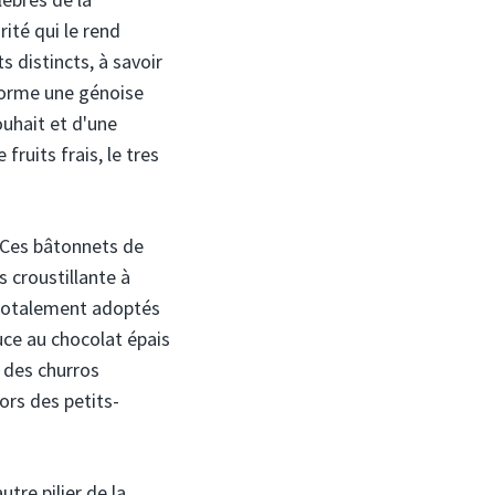
rité qui le rend
s distincts, à savoir
sforme une génoise
ouhait et d'une
ruits frais, le tres
 Ces bâtonnets de
s croustillante à
té totalement adoptés
ce au chocolat épais
r des churros
ors des petits-
tre pilier de la