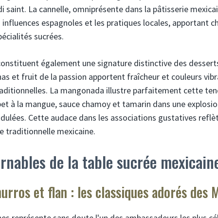
i saint. La cannelle, omniprésente dans la pâtisserie mexicai
 influences espagnoles et les pratiques locales, apportant ch
écialités sucrées.
 constituent également une signature distinctive des desser
s et fruit de la passion apportent fraîcheur et couleurs vib
itionnelles. La mangonada illustre parfaitement cette te
et à la mangue, sauce chamoy et tamarin dans une explosion
idulées. Cette audace dans les associations gustatives reflète
 traditionnelle mexicaine.
rnables de la table sucrée mexicain
hurros et flan : les classiques adorés des 
ches représente sans doute l'un des ambassadeurs les plus cé