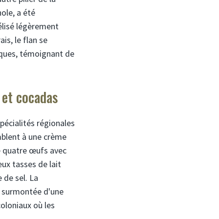
ole, a été
élisé légèrement
is, le flan se
miques, témoignant de
 et cocadas
pécialités régionales
emblent à une crème
e quatre œufs avec
ux tasses de lait
 de sel. La
se surmontée d'une
coloniaux où les