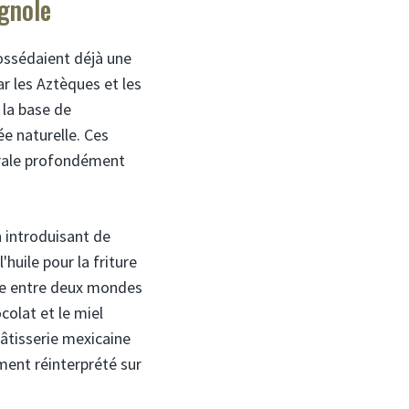
agnole
possédaient déjà une
ar les Aztèques et les
 la base de
e naturelle. Ces
trale profondément
n introduisant de
'huile pour la friture
tre entre deux mondes
colat et le miel
âtisserie mexicaine
ment réinterprété sur