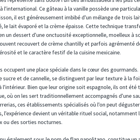
à l'international. Ce gâteau à la vanille possède une particula
uisson, il est généreusement imbibé d'un mélange de trois lait
é, le lait évaporé et la crème épaisse. Cette technique tran
en un dessert d'une onctuosité exceptionnelle, moelleux à s
ouvent recouvert de crème chantilly et parfois agrémenté de f
érosité et le caractère festif de la cuisine mexicaine.
ns occupent une place spéciale dans le cœur des gourmands.
 sucre et de cannelle, se distinguent par leur texture à la foi
 à l'intérieur. Bien que leur origine soit espagnole, ils ont é
e, où on les sert traditionnellement accompagnés d'une sau
urrerias, ces établissements spécialisés où l'on peut déguste
 l'expérience devient un véritable rituel social, notamment l
 ou des sorties nocturnes.
nu également sous le nom de flan napolitano, constitue un au