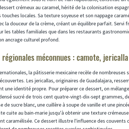
dessert crémeux au caramel, hérité de la colonisation espagn
s touches locales. Sa texture soyeuse et son nappage caram
 la douceur de la crème, créant un équilibre parfait. Servi fra
sur les tables familiales que dans les restaurants gastrono
son ancrage culturel profond.
s régionales méconnues : camote, jericalla
ernationales, la pâtisserie mexicaine recèle de nombreuses s
écouvertes. Les jericallas, originaires de Guadalajara, ress
t une identité propre. Pour préparer ce dessert, on mélang
ndensé sucré de trois cent quatre-vingt-dix-sept grammes, de
e de sucre blanc, une cuillère à soupe de vanille et une pincée
ite cuite au bain-marie jusqu'à obtenir une texture crémeu
t caramélisée. Ce dessert illustre l'influence des couvents 
èrent de nombreuses recettes sucrées sophistiquées.