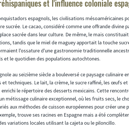
réhispaniques et l'influence coloniale esp
conquistadors espagnols, les civilisations mésoaméricaines 
aire sucrée. Le cacao, considéré comme une offrande divine p
place sacrée dans leur culture. De même, le maïs constituait
ons, tandis que le miel de maguey apportait la touche sucré
ormaient l'ossature d'une gastronomie traditionnelle ances
ls et le quotidien des populations autochtones.
gnole au seizième siècle a bouleversé ce paysage culinaire e
t techniques. Le lait, la crème, le sucre raffiné, les œufs et l
enrichi le répertoire des desserts mexicains. Cette rencon
n métissage culinaire exceptionnel, où les fruits secs, le cho
riés aux méthodes de cuisson européennes pour créer une p
 exemple, trouve ses racines en Espagne mais a été complète
es variations locales utilisant la cajeta ou le piloncillo.