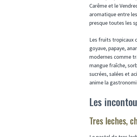
Carême et le Vendred
aromatique entre les
presque toutes les sp
Les fruits tropicaux
goyave, papaye, anana
modernes comme trad
mangue fraîche, sorb
sucrées, salées et ac
anime la gastronomie
Les incontou
Tres leches, c
Le pastel de tres le