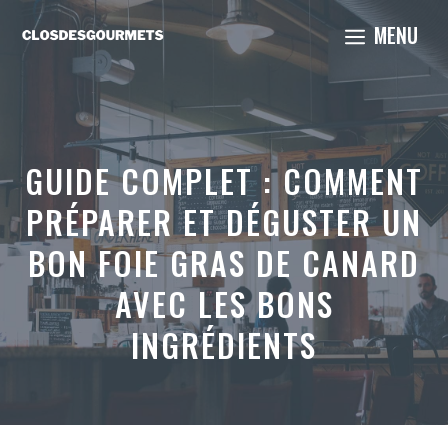
Aller
MENU
au
contenu
GUIDE COMPLET : COMMENT
PRÉPARER ET DÉGUSTER UN
BON FOIE GRAS DE CANARD
AVEC LES BONS
INGRÉDIENTS