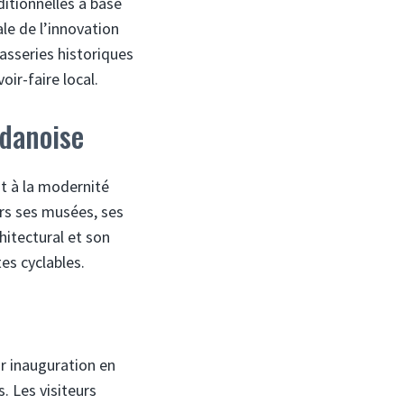
ditionnelles à base
le de l’innovation
asseries historiques
ir-faire local.
 danoise
it à la modernité
ers ses musées, ses
chitectural et son
es cyclables.
r inauguration en
. Les visiteurs