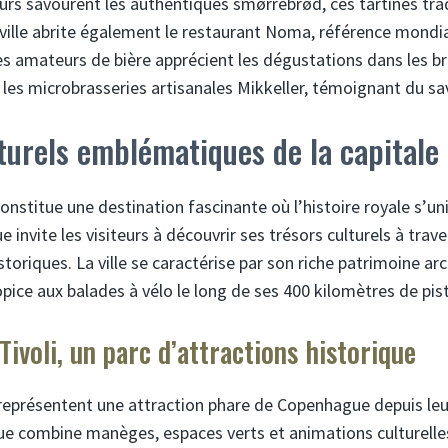
eurs savourent les authentiques smørrebrød, ces tartines tra
a ville abrite également le restaurant Noma, référence mondia
Les amateurs de bière apprécient les dégustations dans les br
es microbrasseries artisanales Mikkeller, témoignant du savo
lturels emblématiques de la capitale
onstitue une destination fascinante où l’histoire royale s’un
invite les visiteurs à découvrir ses trésors culturels à trav
istoriques. La ville se caractérise par son riche patrimoine ar
ice aux balades à vélo le long de ses 400 kilomètres de pist
 Tivoli, un parc d’attractions historique
i représentent une attraction phare de Copenhague depuis leu
ue combine manèges, espaces verts et animations culturelles