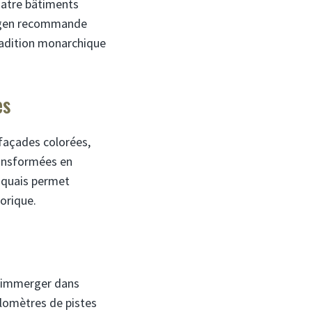
uatre bâtiments
nhagen recommande
 tradition monarchique
es
 façades colorées,
ransformées en
 quais permet
torique.
s’immerger dans
kilomètres de pistes