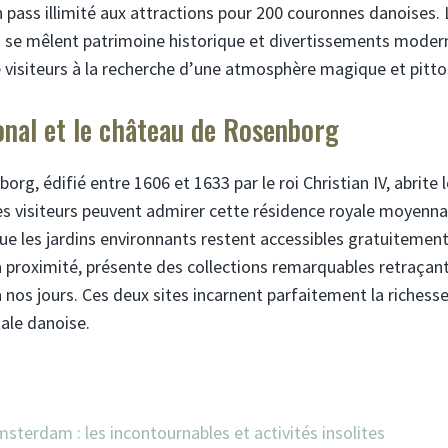
 pass illimité aux attractions pour 200 couronnes danoises. 
 se mêlent patrimoine historique et divertissements modern
e visiteurs à la recherche d’une atmosphère magique et pitt
onal et le château de Rosenborg
rg, édifié entre 1606 et 1633 par le roi Christian IV, abrite l
s visiteurs peuvent admirer cette résidence royale moyenna
que les jardins environnants restent accessibles gratuitemen
 proximité, présente des collections remarquables retraçant 
à nos jours. Ces deux sites incarnent parfaitement la richesse
tale danoise.
msterdam : les incontournables et activités insolites