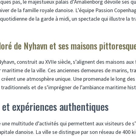
ques pas, le majestueux palais d’Amalienborg dévoile ses q
hiver de la famille royale danoise. L’équipe Passion Cope
e quotidienne de la garde à midi, un spectacle qui illustre la
loré de Nyhavn et ses maisons pittoresqu
yhavn, construit au XVIIe siècle, s’alignent des maisons aux
r maritime de la ville. Ces anciennes demeures de marins, t
s, créent une atmosphère unique. Une promenade le long des
s traditionnels et de s’imprégner de l’ambiance maritime his
s et expériences authentiques
une multitude d’activités qui permettent aux visiteurs de 
capitale danoise. La ville se distingue par son réseau de 400 