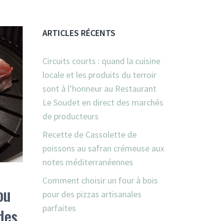
ARTICLES RÉCENTS
Circuits courts : quand la cuisine
locale et les produits du terroir
sont à l’honneur au Restaurant
Le Soudet en direct des marchés
de producteurs
Recette de Cassolette de
poissons au safran crémeuse aux
notes méditerranéennes
Comment choisir un four à bois
ou
pour des pizzas artisanales
parfaites
des