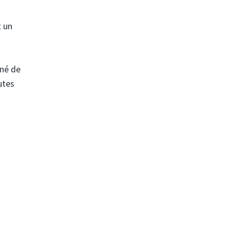
t un
gné de
utes